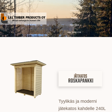
etusivu
meistä
tuotteet
ota yhteyttä
Tyylikäs ja moderni
jätekatos kahdelle 240L